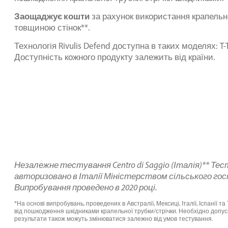
Заощаджує кошти
за рахунок використання крапельн
товщиною стінок**.
Технологія Rivulis Defend доступна в таких моделях: T-T
Доступність кожного продукту залежить від країни.
Незалежне тестування Centro di Saggio (Італія)** Тест
авторизовано в Італії Міністерством сільського госпо
Випробування проведено в 2020 році.
*На основі випробувань, проведених в Австралії, Мексиці, Італії, Іспанії та
від пошкодження шкідниками крапельної трубки/стрічки. Необхідно допус
результати також можуть змінюватися залежно від умов тестування.