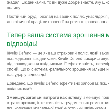
(надалі шкідниками), то ви дуже добре знаєте, яку ш
поливу!
Постійний бруд і безлад на ваших полях, унаслідок п
дні фізичної праці, витраченої на ремонт крапельної лі
Тепер ваша система зрошення м
відповідь!
Rivulis Defend — це як ваш страховий поліс, який зах
пошкодження шкідниками. Rivulis Defend використову
від пошкодження шкідниками. Її ефективність, переві
спокій, що їх система крапельного зрошення більше н
дає удар у відповідь!
Доведено, що Rivulis Defend ефективно запобігає пош
шкідниками*:
Зменшує загальні витрати на систему
: зменшує пош
втрати врожаю, інтенсивність трудомістких ремонтних 
пошкодження крапельної трубки/стрічки шкідниками.