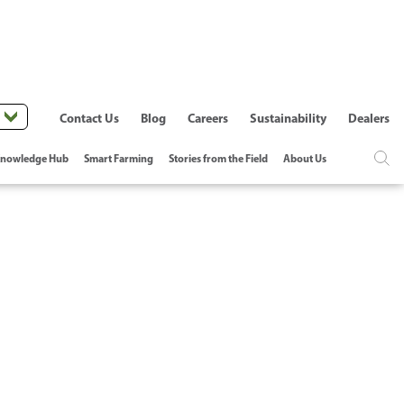
Contact Us
Blog
Careers
Sustainability
Dealers
nowledge Hub
Smart Farming
Stories from the Field
About Us