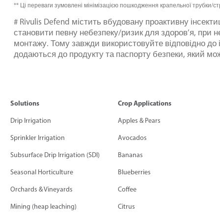
** Ці переваги зумовлені мінімізацією пошкодження крапельної трубки/ст
# Rivulis Defend містить вбудовану проактивну інсекти
становити певну небезпеку/ризик для здоров’я, при н
монтажу. Тому завжди використовуйте відповідно до і
додаються до продукту та паспорту безпеки, який мо
Solutions
Crop Applications
Drip Irrigation
Apples & Pears
Sprinkler Irrigation
Avocados
Subsurface Drip Irrigation (SDI)
Bananas
Seasonal Horticulture
Blueberries
Orchards & Vineyards
Coffee
Mining (heap leaching)
Citrus