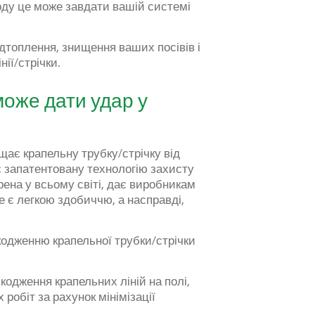
коду це може завдати вашій системі
ідтоплення, знищення ваших посівів і
нії/стрічки.
оже дати удар у
ищає крапельну трубку/стрічку від
є запатентовану технологію захисту
рена у всьому світі, дає виробникам
е є легкою здобиччю, а насправді,
кодженню крапельної трубки/стрічки
кодження крапельних ліній на полі,
робіт за рахунок мінімізації