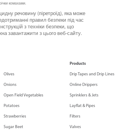
річки комахами.
цидну речовину (піретроїд), яка може
едотриманні правил безпеки під час
нструкцій з техніки безпеки, що
жна завантажити з цього веб-сайту.
Products
Olives
Drip Tapes and Drip Lines
Onions
Online Drippers
Open Field Vegetables
Sprinklers & Jets
Potatoes
Layflat & Pipes
Strawberries
Filters
Sugar Beet
Valves