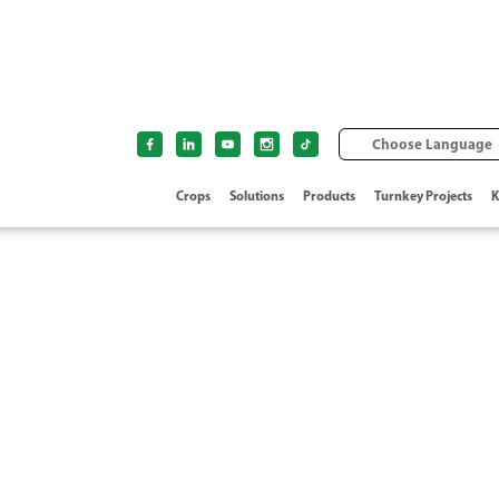
Choose Language
Crops
Solutions
Products
Turnkey Projects
K